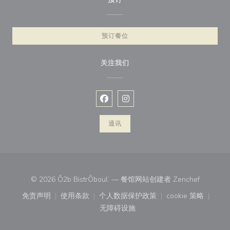
预订
预订餐位
关注我们
Facebook ((在新窗口中打开))
Instagram ((在新窗口中打开))
通讯
((在新窗
© 2026 Ô2b BistrÔboul’ — 餐馆网站创建者
Zenchef
免责声明
使用条款
个人数据保护政策
cookie 策略
((在新窗口中打开))
((在新窗口中打开))
((在新窗口中打开))
((在新窗口中
无障碍设施
((在新窗口中打开))