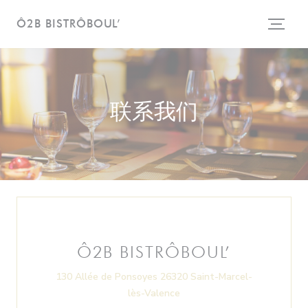
Cookie管理面板
Ô2B BISTRÔBOUL’
联系我们
Ô2B BISTRÔBOUL’
130 Allée de Ponsoyes 26320 Saint-Marcel-
((在新窗口中打开))
lès-Valence