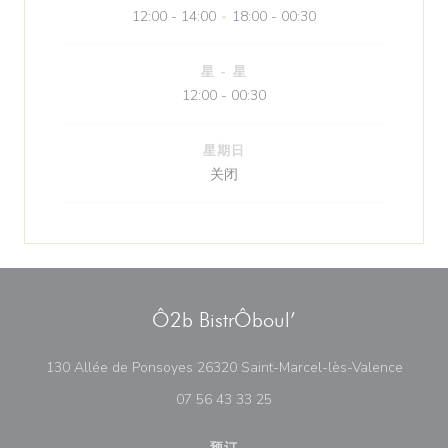
12:00 - 14:00
18:00 - 00:30
•
星
-
星
12:00 - 00:30
星期日
关闭
Ô2b BistrÔboul’
((在新
130 Allée de Ponsoyes 26320 Saint-Marcel-lès-Valence
07 56 43 33 25