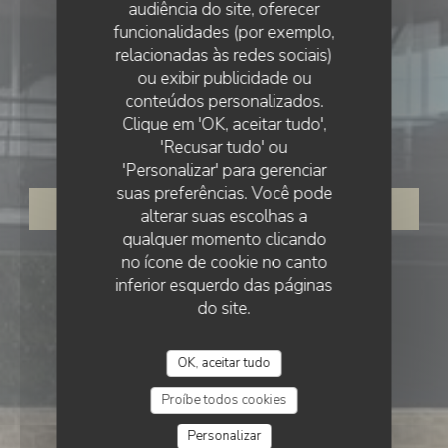
audiência do site, oferecer
funcionalidades (por exemplo,
relacionadas às redes sociais)
ou exibir publicidade ou
•
SAINT-MARCEL-LÈS-VALENCE
conteúdos personalizados.
Ô2B BISTRÔBOUL’
Clique em 'OK, aceitar tudo',
Ô2b BistrÔboul’
'Recusar tudo' ou
'Personalizar' para gerenciar
suas preferências. Você pode
RESERVAR UMA MESA
alterar suas escolhas a
qualquer momento clicando
no ícone de cookie no canto
inferior esquerdo das páginas
do site.
OK, aceitar tudo
Proíbe todos cookies
Personalizar