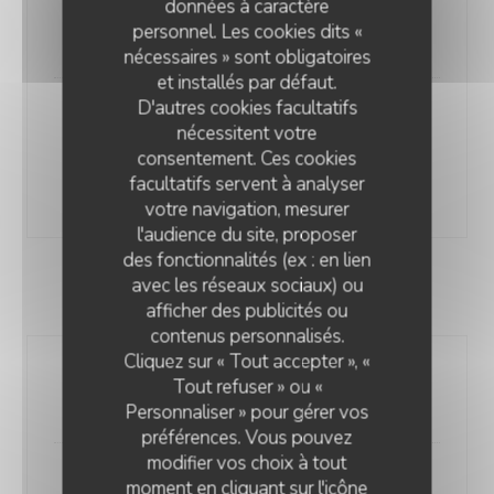
données à caractère
2 pers
5 pers
personnel. Les cookies dits «
18,00 EUR
25,00 EUR
nécessaires » sont obligatoires
et installés par défaut.
D'autres cookies facultatifs
Carnivore (sous reserve stock)
nécessitent votre
Entrecôte, poulet mariné, magret canard ou Rib's
consentement. Ces cookies
5 pers.
facultatifs servent à analyser
50,00 EUR
votre navigation, mesurer
l'audience du site, proposer
des fonctionnalités (ex : en lien
avec les réseaux sociaux) ou
BRUSCHETTA
afficher des publicités ou
Ô2B BISTRÔBOUL’
contenus personnalisés.
Cliquez sur « Tout accepter », «
Tomate / poivron / chorizo
Tout refuser » ou «
10,00 EUR
Personnaliser » pour gérer vos
préférences. Vous pouvez
modifier vos choix à tout
Tomate / jambon / champignon
moment en cliquant sur l'icône