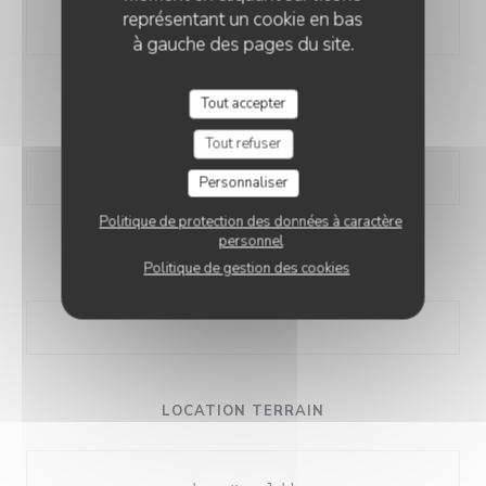
10,00 EUR
représentant un cookie en bas
à gauche des pages du site.
Tout accepter
TAPAS
Tout refuser
Personnaliser
Politique de protection des données à caractère
personnel
BRUNCH
Politique de gestion des cookies
LOCATION TERRAIN