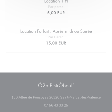
Location 1 H
Par perso.
5,00 EUR
Location Forfait : Après-midi ou Soirée
Par Perso.
15,00 EUR
Ô2b BistrÔboul’
((ouvre
130 Allée de Ponsoyes 26320 Saint-Marcel-lès-Valence
07 56 43 33 25