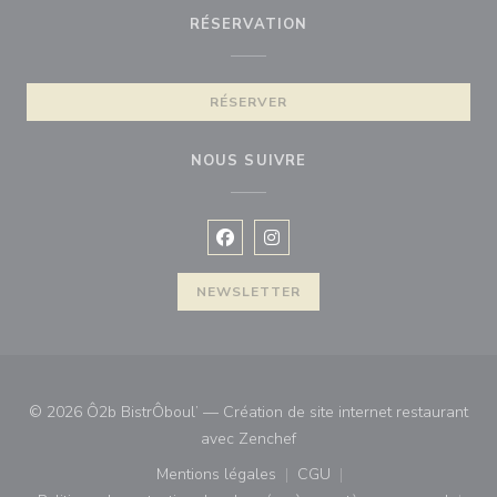
RÉSERVATION
RÉSERVER
NOUS SUIVRE
Facebook ((ouvre une nouvelle fenê
Instagram ((ouvre une nouvell
NEWSLETTER
© 2026 Ô2b BistrÔboul’ — Création de site internet restaurant
((ouvre une nouvelle fenêtre)
avec
Zenchef
Mentions légales
CGU
((ouvre une nouvelle fenêtre))
((ouvre une nouvelle fenê