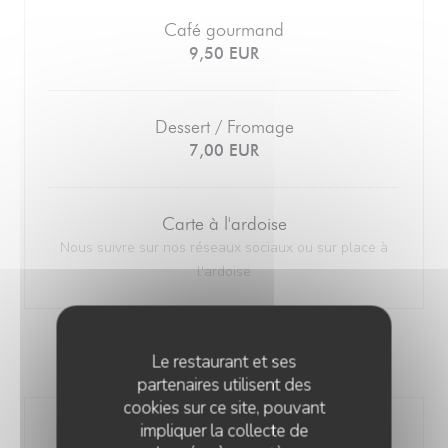
Café gourmand
9,50 EUR
Dessert / Fromage
7,00 EUR
Carte à l'ardoise
Nous suivre sur nos réseaux sociaux ou sur place à
l'ardoise
Le restaurant et ses
PLANCHE
partenaires utilisent des
cookies sur ce site, pouvant
impliquer la collecte de
Mixte (charcuteries et fromages)