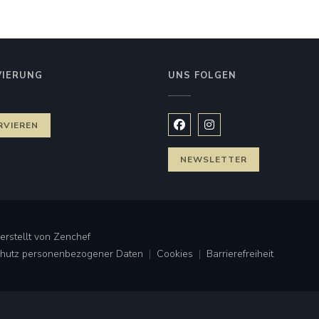
Ô2B BISTRÔBOUL’
VIERUNG
UNS FOLGEN
RVIEREN
Facebook ((öffnet ein neues
Instagram ((öffnet ein
NEWSLETTER
((öffnet ein neues Fenster))
erstellt von
Zenchef
Schutz personenbezogener Daten
Cookies
Barrierefreiheit
((öffnet ein neues Fenster))
((öffnet ein neues Fenster))
((öffnet ein neues