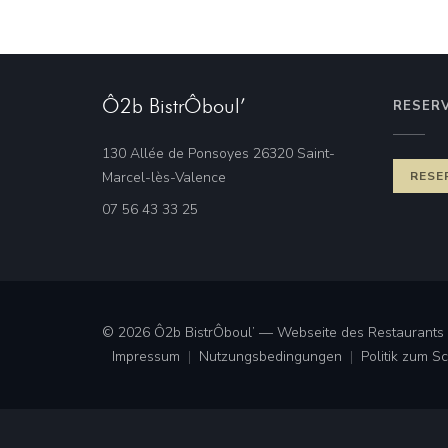
Ô2b BistrÔboul’
RESER
130 Allée de Ponsoyes 26320 Saint-
((öffnet ein neues Fenster))
Marcel-lès-Valence
RESE
07 56 43 33 25
© 2026 Ô2b BistrÔboul’ — Webseite des Restaurants 
Impressum
Nutzungsbedingungen
Politik zum 
((öffnet ein neues Fenster))
((öffnet ein neues Fenster))