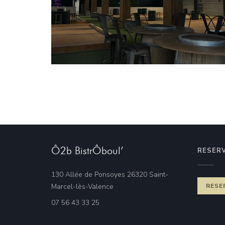
Ô2b BistrÔboul’
RESER
130 Allée de Ponsoyes 26320 Saint-
((öffnet ein neues Fenster))
Marcel-lès-Valence
RESE
07 56 43 33 25