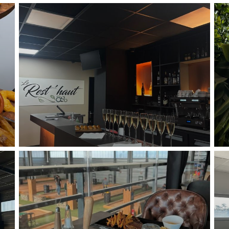
Ô2B BISTRÔBOUL’